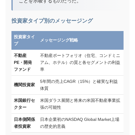
ことを示唆するものだった。
投資家タイプ別のメッセージング
投資家タイ
メッセージング戦略
プ
不動産
不動産ポートフォリオ（住宅、コンドミニ
PE・開発
アム、ホテル）の質と各セグメントの利益
ファンド
率
5年間の売上CAGR（15%）と確実な利益
機関投資家
体質
米国銀行セ
米国ダラス展開と将来の米国不動産事業拡
クター
張の可能性
日本側関係
日本企業初のNASDAQ Global Market上場
者投資家
の歴史的意義