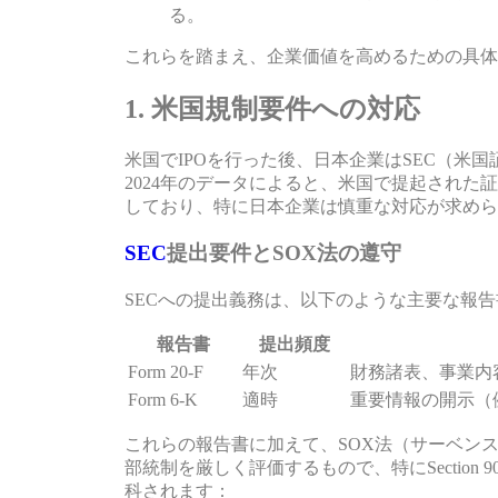
る。
これらを踏まえ、企業価値を高めるための具体
1. 米国規制要件への対応
米国でIPOを行った後、日本企業はSEC（米
2024年のデータによると、米国で提起された
しており、特に日本企業は慎重な対応が求めら
SEC
提出要件とSOX法の遵守
SECへの提出義務は、以下のような主要な報
報告書
提出頻度
Form 20-F
年次
財務諸表、事業内
Form 6-K
適時
重要情報の開示（
これらの報告書に加えて、SOX法（サーベン
部統制を厳しく評価するもので、特にSectio
科されます：