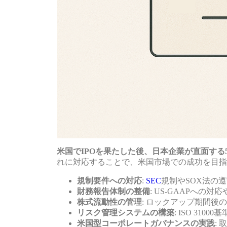
米国でIPOを果たした後、日本企業が直面す
れに対応することで、米国市場での成功を目指
規制要件への対応
:
SEC
規制やSOX法の遵守
財務報告体制の整備
: US-GAAPへ
株式流動性の管理
: ロックアップ期間後
リスク管理システムの構築
: ISO 3
米国型コーポレートガバナンスの実践
: