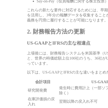
Say-on-Pay（役員報酬に関する株主投票
これらの新たな要件に対応するためには、早期
を活用し、3年分の報酬データを収集すること
義務を円滑に履行することが可能になります。
2. 財務報告方法の更新
US-GAAPとIFRSの主な相違点
上場後には、財務報告システムを米国基準（US-
と、世界の時価総額上位100社のうち、36社がU
っています。
以下は、US-GAAPとIFRSの主な違いをまと
会計項目
US-GAA
発生時に費用計上（一部ソ
研究開発費
除く）
在庫評価損の戻
翌期以降の戻入れ不可
入れ