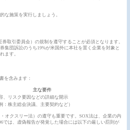
的な施策を実行しましょう。
国証券取引委員会）の規制を遵守することが必須となります。
証券集団訴訟のうち19%が米国外に本社を置く企業を対象と
れます。
告書を含みます：
主な要件
容、リスク要因などの詳細な開示
例：株主総会決議、主要契約など）
ス・オクスリー法）の遵守も重要です。SOX法は、企業の内
n 906では、虚偽報告が発覚した場合には以下の厳しい罰則が