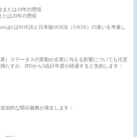
罰金または10年の懲役
金または20年の懲役
iritadvisors.jp) はSOX法と日本版SOX法（J-SOX）の違いを考慮し
企業）ステータスの変動が企業に与える影響についても注意
満たすか、IPOから5会計年度が経過すると失効します：
な追加的な開示義務が発生します：