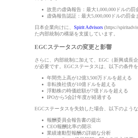
故意の虚偽報告：最大1,000,000ドルの
虚偽報告認証：最大5,000,000ドルの罰
日本企業向けに、
Spirit Advisors
(https://sp
た内部統制の構築を支援しています。
EGCステータスの変更と影響
さらに、内部統制に加えて、EGC（新興成長
が必要です。EGCステータスは、以下の条件を
年間売上高が12億3,500万ドルを超える
非転換社債が10億ドルを超える
浮動株の時価総額が7億ドルを超える
IPOから5会計年度が経過する
EGCステータスを失効した場合、以下のよう
報酬委員会報告書の提出
CEO報酬比率の開示
業績連動型報酬の詳細な分析