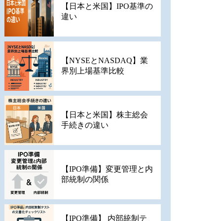
【日本と米国】IPO基準の
違い
【NYSEとNASDAQ】業
界別上場基準比較
【日本と米国】株主総会
手続きの違い
【IPO準備】変更管理と内
部統制の関係
【IPO準備】 内部統制テ