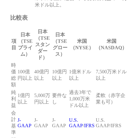
米ドル以上。
比較表
日本
日本
日本
（TSE
項
（TSE
（TSE
米国
米国
スタン
目
プライ
グロー
（NYSE）
（NASDAQ）
ダー
ム）
ス）
ド）
時
価
100億
40億円
10億円
1億米ドル
7,500万米ドル
総
円以上
以上
以上
以上
以上
額
純
過去3年で
1億円
5,000万
要件な
柔軟（赤字企
利
1,000万米
以上
円以上
し
業も可）
益
ドル以上
会
計
J-
J-
J-
U.S.
U.S.
GAAP
GAAP
GAAP
GAAP
/
IFRS
GAAP/IFRS
基
準