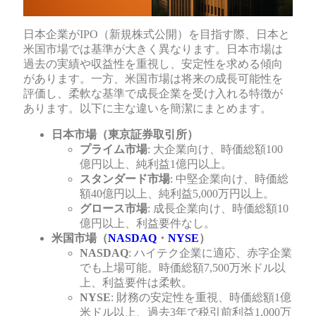
日本企業がIPO（新規株式公開）を目指す際、日本と
米国市場では基準が大きく異なります。日本市場は
過去の実績や収益性を重視し、安定性を求める傾向
があります。一方、米国市場は将来の成長可能性を
評価し、柔軟な基準で成長企業を受け入れる特徴が
あります。以下に主な違いを簡潔にまとめます。
日本市場（東京証券取引所）
プライム市場
: 大企業向け、時価総額100
億円以上、純利益1億円以上。
スタンダード市場
: 中堅企業向け、時価総
額40億円以上、純利益5,000万円以上。
グロース市場
: 成長企業向け、時価総額10
億円以上、利益要件なし。
米国市場（
NASDAQ
・
NYSE
）
NASDAQ
: ハイテク企業に適応、赤字企業
でも上場可能。時価総額7,500万米ドル以
上、利益要件は柔軟。
NYSE
: 財務の安定性を重視、時価総額1億
米ドル以上、過去3年で税引前利益1,000万