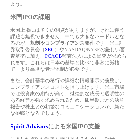
ょう。
米国IPOの課題
米国上場には多くの利点がありますが、それに伴う
課題も無視できません。中でも大きなハードルとな
るのが、
規制やコンプライアンス要件
です。米国証
券取引委員会（
SEC
）やNASDAQ/NYSEの厳しい審
査基準に加え、
PCAOB
監査法人による監査が求めら
れます。これらは日本の基準と比べて非常に厳格
で、より高度な管理体制が必要です。
また、会計基準の移行や詳細な情報開示の義務は、
コンプライアンスコストを押し上げます。米国市場
では投資家の期待が高く、継続的な成長と透明性の
ある経営が強く求められるため、四半期ごとの決算
報告や株主との頻繁なコミュニケーションが、新た
な挑戦となるでしょう。
Spirit Advisors
による米国IPO支援