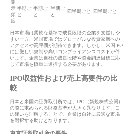
開
示
半期ご
半期ご
半期ご
四半期ごと
四半期ごと
頻
と
と
と
度
日本市場は柔軟な基準で成長段階の企業を支援しや
すい一方、米国市場ではグローバルな投資家層への
アクセスや高評価が期待できます。しかし、米国IPO
には厳しい規制や高いコンプライアンスコストが伴
います。企業は自社の成長段階や資金調達目標に応
じて市場を慎重に選択する必要があります。
IPO収益性および売上高要件の比
較
日本と米国の証券取引所では、IPO（新規株式公開）
の際に求められる財務基準が大きく異なります。こ
の違いを理解することで、企業は自社に最適な市場
を選択する助けとなります。
東京証券取引所の要件