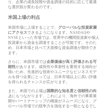
り、企業の成長段階や資金調達の目的に応じて最適
な選択肢が変わるのです。
米国上場の利点
米国市場に上場することで、
グローバルな投資家層
にアクセス
できるようになります。NASDAQや
NYSEといった市場では、世界中の機関投資家や個人
投資家から資金を調達することが可能です。そのた
め、日本市場と比べて大規模な資金調達が期待でき
ます。
さらに、米国市場では
企業価値が高く評価される可
能性
があります。成長性や革新性を重視する傾向が
強いため、先進的な技術やユニークなビジネスモデ
ルを持つ企業にとっては、日本市場以上に高い評価
を得られるチャンスが広がります。
また、米国での上場は
国際的な知名度と信頼性の向
上
にもつながります。これにより、海外での事業展
開やパートナーシップの構築がスムーズになり、グ
ローバル市場での競争力を強化する一助となるでし