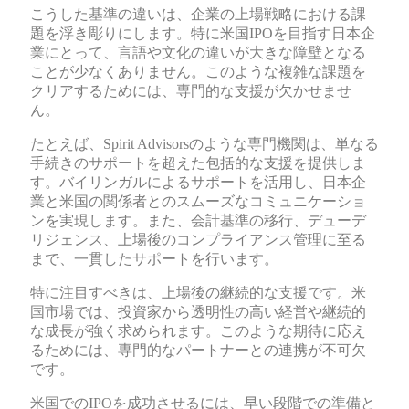
こうした基準の違いは、企業の上場戦略における課
題を浮き彫りにします。特に米国IPOを目指す日本企
業にとって、言語や文化の違いが大きな障壁となる
ことが少なくありません。このような複雑な課題を
クリアするためには、専門的な支援が欠かせませ
ん。
たとえば、Spirit Advisorsのような専門機関は、単なる
手続きのサポートを超えた包括的な支援を提供しま
す。バイリンガルによるサポートを活用し、日本企
業と米国の関係者とのスムーズなコミュニケーショ
ンを実現します。また、会計基準の移行、デューデ
リジェンス、上場後のコンプライアンス管理に至る
まで、一貫したサポートを行います。
特に注目すべきは、上場後の継続的な支援です。米
国市場では、投資家から透明性の高い経営や継続的
な成長が強く求められます。このような期待に応え
るためには、専門的なパートナーとの連携が不可欠
です。
米国でのIPOを成功させるには、早い段階での準備と