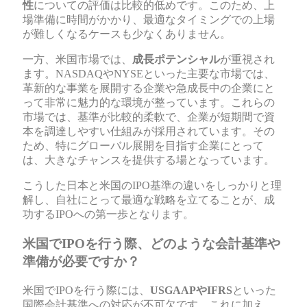
性
についての評価は比較的低めです。このため、上
場準備に時間がかかり、最適なタイミングでの上場
が難しくなるケースも少なくありません。
一方、米国市場では、
成長ポテンシャル
が重視され
ます。NASDAQやNYSEといった主要な市場では、
革新的な事業を展開する企業や急成長中の企業にと
って非常に魅力的な環境が整っています。これらの
市場では、基準が比較的柔軟で、企業が短期間で資
本を調達しやすい仕組みが採用されています。その
ため、特にグローバル展開を目指す企業にとって
は、大きなチャンスを提供する場となっています。
こうした日本と米国のIPO基準の違いをしっかりと理
解し、自社にとって最適な戦略を立てることが、成
功するIPOへの第一歩となります。
米国でIPOを行う際、どのような会計基準や
準備が必要ですか？
米国でIPOを行う際には、
USGAAPやIFRS
といった
国際会計基準への対応が不可欠です。これに加え、