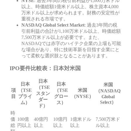
NYSE
: 過去3年間の税引前利益が1,000万米ドル
以上、時価総額1億米ドル以上、株主資本4,000
万米ドル以上が求められます。財務の安定性が
重視される市場です。
NASDAQ Global Select Market
: 過去3年間の税
引前利益の合計が1,100万米ドル以上、時価総額
7,500万米ドル以上が必要です。また、
NASDAQでは赤字のハイテク企業の上場も可能
な場合があり、特に技術革新を目指す企業にと
って柔軟な選択肢となることがあります。
IPO要件比較表：日本対米国
日本
日本
日本
米国
（TSE
項
（TSE
（TSE
米国
（NASDAQ
スタン
目
プライ
グロー
（NYSE）
Global
ダー
Select）
ム）
ス）
ド）
時
価
100億
40億円
10億円
1億米ドル
7,500万米ド
総
円以上
以上
以上
以上
ル以上