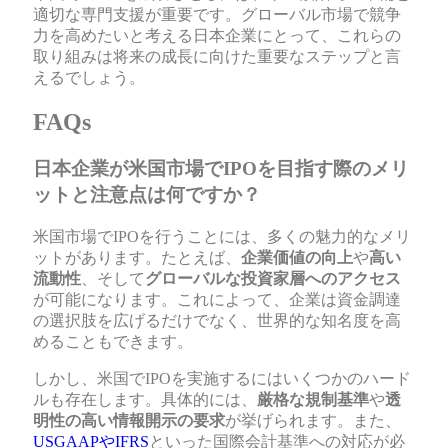
適切な専門支援が重要です。グローバル市場で競争
力を高めたいと考える日本企業にとって、これらの
取り組みは将来の成長に向けた重要なステップと言
えるでしょう。
FAQs
日本企業が米国市場でIPOを目指す際のメリ
ットと注意点は何ですか？
米国市場でIPOを行うことには、多くの魅力的なメリ
ットがあります。たとえば、
企業価値の向上
や
高い
流動性
、そして
グローバルな投資家層へのアクセス
が可能になります。これによって、企業は資金調達
の選択肢を広げるだけでなく、世界的な知名度を高
めることもできます。
しかし、米国でIPOを実施するにはいくつかのハード
ルも存在します。具体的には、
厳格な規制基準
や
透
明性の高い情報開示の要求
が挙げられます。また、
USGAAPやIFRS
といった国際会計基準への対応が必