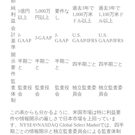
額
純
過去3年で
過去3年で
1億円
5,000万
要件な
利
1,000万米
1,100万米ド
以上
円以上
し
益
ドル以上
ル以上
会
計
J-
J-
U.S.
U.S.
J-GAAP
GAAP
GAAP
GAAP/IFRS
GAAP/IFRS
基
準
開
示
半期ご
半期ご
半期ご
四半期ごと
四半期ごと
要
と
と
と
件
監
査
監査役
監査役
監査役
独立監査委
独立監査委
体
会
会
会
員会
員会
制
この表からも分かるように、米国市場は特に利益要
件や情報開示の厳しさで日本市場を上回っていま
す。NYSEやNASDAQ Global Select Marketでは、四半
期ごとの情報開示と独立監査委員会による監査体制