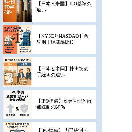
【日本と米国】IPO基準の
違い
【NYSEとNASDAQ】業
界別上場基準比較
【日本と米国】株主総会
手続きの違い
【IPO準備】変更管理と内
部統制の関係
【IPO準備】 内部統制テ