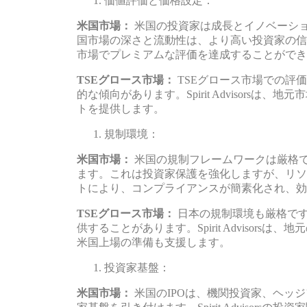
価値評価と価格設定：
米国市場：
米国の投資家は成長とイノベーシ
国市場の深さと流動性は、より高い投資家の信頼をもた
市場でプレミアムな評価を達成することができ
TSEグロース市場：
TSEグロース市場での評
的な傾向があります。Spirit Advisors
トを提供します。
規制環境：
米国市場：
米国の規制フレームワークは厳格
ます。これは投資家保護を強化しますが、リソースを必
トにより、コンプライアンスが簡素化され、効
TSEグロース市場：
日本の規制環境も厳格で
供することがあります。Spirit Advisor
米国上場の準備も支援します。
投資家基盤：
米国市場：
米国のIPOは、機関投資家、ヘッ