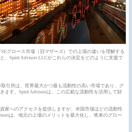
TSEグロース市場（旧マザーズ）での上場の違いを理解する
irit Advisors LLCがこれらの決定をどのように支援で
証券取引所は、世界最大かつ最も流動性の高い市場であり、グ
Spirit Advisorsは、この広範な流動性を活用して財
投資家へのアクセスを提供しますが、米国市場ほどの流動性
dvisorsは、地元の上場のメリットを最大化し、将来のグロー