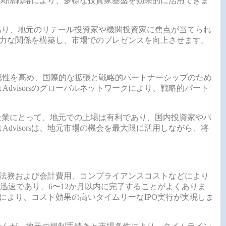
sの投資家関係戦略により、多様な投資家基盤を効果的に活用できま
あり、地元のリテール投資家や機関投資家に焦点が当てられ
資家との強力な関係を構築し、市場でのプレゼンスを向上させます。
認性を高め、国際的な拡張と戦略的パートナーシップのため
 Advisorsのグローバルネットワークにより、戦略的パート
企業にとって、地元での上場は有利であり、国内投資家やパ
 Advisorsは、地元市場の機会を最大限に活用しながら、将
、法務および会計費用、コンプライアンスコストなどにより
迅速であり、6〜12か月以内に完了することがよくありま
ェクト管理により、コスト効果の高いタイムリーなIPO実行が実現しま