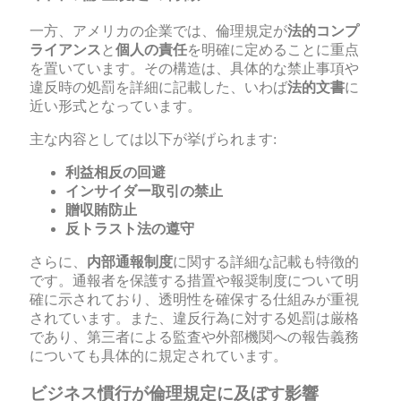
一方、アメリカの企業では、倫理規定が
法的コンプ
ライアンス
と
個人の責任
を明確に定めることに重点
を置いています。その構造は、具体的な禁止事項や
違反時の処罰を詳細に記載した、いわば
法的文書
に
近い形式となっています。
主な内容としては以下が挙げられます:
利益相反の回避
インサイダー取引の禁止
贈収賄防止
反トラスト法の遵守
さらに、
内部通報制度
に関する詳細な記載も特徴的
です。通報者を保護する措置や報奨制度について明
確に示されており、透明性を確保する仕組みが重視
されています。また、違反行為に対する処罰は厳格
であり、第三者による監査や外部機関への報告義務
についても具体的に規定されています。
ビジネス慣行が倫理規定に及ぼす影響