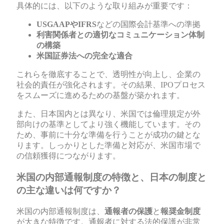
具体的には、以下のような取り組みが重要です：
USGAAPやIFRS
などの国際会計基準への準拠
利害関係者との適切なコミュニケーション体制
の構築
米国証券法への完全な適合
これらを徹底することで、透明性が向上し、企業の
社会的責任が強化されます。その結果、IPOプロセス
をスムーズに進めるための基盤が築かれます。
また、日本国内とは異なり、米国では倫理規定が外
部向けの基準としてより強く機能しています。その
ため、事前に十分な準備を行うことが成功の鍵とな
ります。しっかりとした準備と対応が、米国市場で
の信頼獲得につながります。
米国の内部通報制度の特徴と、日本の制度と
の主な違いは何ですか？
米国の内部通報制度は、
通報者の保護
と
報奨金制度
が大きな特徴です。通報者に対する法的保護が非常