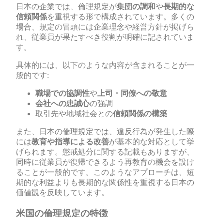
日本の企業では、倫理規定が
集団の調和
や
長期的な
信頼関係
を重視する形で構成されています。多くの
場合、規定の冒頭には企業理念や経営方針が掲げら
れ、従業員が果たすべき役割が明確に記されていま
す。
具体的には、以下のような内容が含まれることが一
般的です:
職場での協調性
や
上司・同僚への敬意
会社への忠誠心
の強調
取引先や地域社会との
信頼関係の構築
また、日本の倫理規定では、違反行為が発生した際
には
教育や指導による改善
が基本的な対応として挙
げられます。懲戒処分に関する記載もありますが、
同時に従業員が復帰できるよう再教育の機会を設け
ることが一般的です。このようなアプローチは、短
期的な利益よりも長期的な関係性を重視する日本の
価値観を反映しています。
米国の倫理規定の特徴