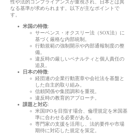
性や法的コンプライアンスが重視され、日本とは異
なる基準が求められます。以下が主なポイントで
す。
米国の特徴
:
サーベンス・オクスリー法（SOX法）に
基づく厳格な内部統制。
行動規範の強制開示や内部通報制度の整
備。
違反時の厳しいペナルティと個人責任の
追及。
日本の特徴
:
経団連の企業行動憲章や会社法を基盤と
した自主的取り組み。
信頼関係や集団調和を重視。
違反時の教育的アプローチ。
課題と対応
:
米国IPOを目指す場合、倫理規定を米国基
準に合わせる必要がある。
専門家の支援を活用し、法的要件や市場
期待に対応した規定を策定。