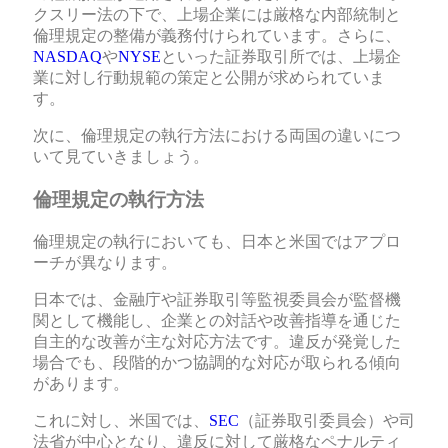
クスリー法の下で、上場企業には厳格な内部統制と
倫理規定の整備が義務付けられています。さらに、
NASDAQ
や
NYSE
といった証券取引所では、上場企
業に対し行動規範の策定と公開が求められていま
す。
次に、倫理規定の執行方法における両国の違いにつ
いて見ていきましょう。
倫理規定の執行方法
倫理規定の執行においても、日本と米国ではアプロ
ーチが異なります。
日本では、金融庁や証券取引等監視委員会が監督機
関として機能し、企業との対話や改善指導を通じた
自主的な改善が主な対応方法です。違反が発覚した
場合でも、段階的かつ協調的な対応が取られる傾向
があります。
これに対し、米国では、
SEC
（証券取引委員会）や司
法省が中心となり、違反に対して厳格なペナルティ