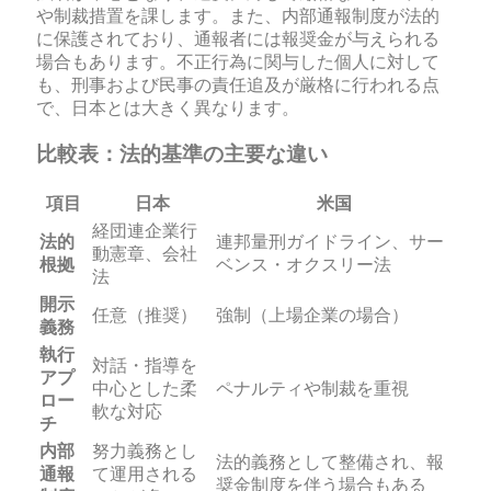
や制裁措置を課します。また、内部通報制度が法的
に保護されており、通報者には報奨金が与えられる
場合もあります。不正行為に関与した個人に対して
も、刑事および民事の責任追及が厳格に行われる点
で、日本とは大きく異なります。
比較表：法的基準の主要な違い
項目
日本
米国
経団連企業行
法的
連邦量刑ガイドライン、サー
動憲章、会社
根拠
ベンス・オクスリー法
法
開示
任意（推奨）
強制（上場企業の場合）
義務
執行
対話・指導を
アプ
中心とした柔
ペナルティや制裁を重視
ロー
軟な対応
チ
内部
努力義務とし
法的義務として整備され、報
通報
て運用される
奨金制度を伴う場合もある