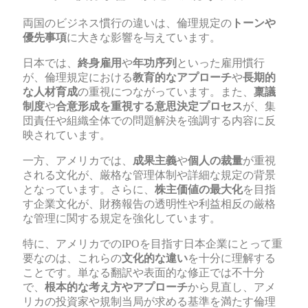
両国のビジネス慣行の違いは、倫理規定の
トーンや
優先事項
に大きな影響を与えています。
日本では、
終身雇用
や
年功序列
といった雇用慣行
が、倫理規定における
教育的なアプローチ
や
長期的
な人材育成
の重視につながっています。また、
稟議
制度
や
合意形成を重視する意思決定プロセス
が、集
団責任や組織全体での問題解決を強調する内容に反
映されています。
一方、アメリカでは、
成果主義
や
個人の裁量
が重視
される文化が、厳格な管理体制や詳細な規定の背景
となっています。さらに、
株主価値の最大化
を目指
す企業文化が、財務報告の透明性や利益相反の厳格
な管理に関する規定を強化しています。
特に、アメリカでのIPOを目指す日本企業にとって重
要なのは、これらの
文化的な違い
を十分に理解する
ことです。単なる翻訳や表面的な修正では不十分
で、
根本的な考え方やアプローチ
から見直し、アメ
リカの投資家や規制当局が求める基準を満たす倫理