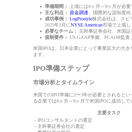
準備期間：
上場には6ヶ月～9ヶ月が必要
主な利点：
資金調達
、国際的な認知度向
成功事例：
LogProstyle
株式会社は、スピ
2025年3月に
NYSE American
市場で上場し
必要なチーム：
主幹事証券会社、米国証
規制要件：
US GAAP準拠、PCAOB監査
米国IPOは、日本企業にとって事業拡大の大
ます。
IPO準備ステップ
市場分析とタイムライン
米国でのIPO準備に2〜3年が必要とされると
る企業では6ヶ月～9ヶ月で米国IPOに成功し
主要タスク
– IPOコンサルタントの選定
– 主幹事証券会社の選定