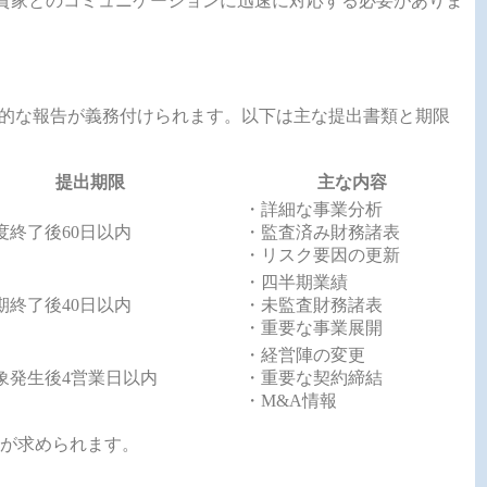
投資家とのコミュニケーションに迅速に対応する必要がありま
期的な報告が義務付けられます。以下は主な提出書類と期限
提出期限
主な内容
・詳細な事業分析
度終了後60日以内
・監査済み財務諸表
・リスク要因の更新
・四半期業績
期終了後40日以内
・未監査財務諸表
・重要な事業展開
・経営陣の変更
象発生後4営業日以内
・重要な契約締結
・M&A情報
が求められます。