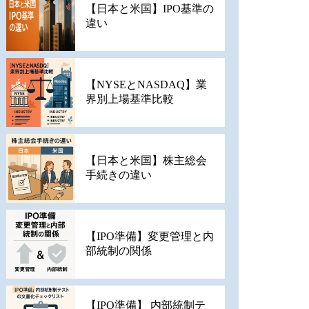
【日本と米国】IPO基準の
違い
【NYSEとNASDAQ】業
界別上場基準比較
【日本と米国】株主総会
手続きの違い
【IPO準備】変更管理と内
部統制の関係
【IPO準備】 内部統制テ