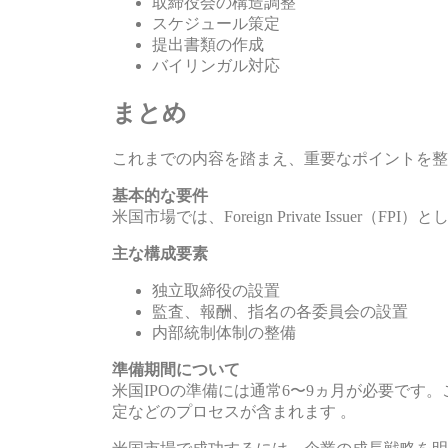
取締役会の構造調整
スケジュール策定
提出書類の作成
バイリンガル対応
まとめ
これまでの内容を踏まえ、重要なポイントを整
基本的な要件
米国市場では、Foreign Private Issue
主な構成要素
独立取締役の設置
監査、報酬、指名の各委員会の設置
内部統制体制の整備
準備期間について
米国IPOの準備には通常6〜9ヵ月が必要です
定などのプロセスが含まれます 。