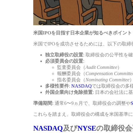
米国IPOを目指す日本企業が知るべきポイント
米国でIPOを成功させるためには、以下の取
独立取締役の設置
: 取締役会の公平性を
必須委員会の設置
:
監査委員会（
Audit Committee
）
報酬委員会（
Compensation Committe
指名委員会（
Nominating Committee
多様性要件
:
NASDAQ
では取締役会の多
外国企業向け免除措置
: 日本の会社法に
準備期間
: 通常6〜9ヵ月で、取締役会の調整や
これらを踏まえ、取締役会の構成を米国基準に
NASDAQ
及び
NYSE
の取締役会