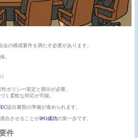
締役会の構成要件を満たす必要があります。
確保。
e
）
）
様性ポリシー策定と開示が必要。
基づく柔軟な対応が可能。
SEC
提出書類の準備が進められます。
適合させることが
IPO成功
の第一歩です。
要件